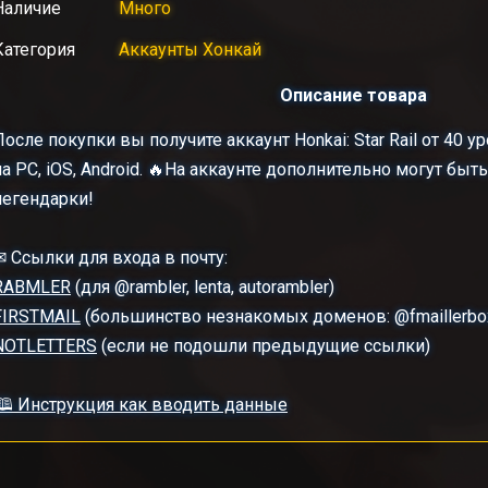
Наличие
Много
Категория
Аккаунты Хонкай
Описание товара
После покупки вы получите аккаунт Honkai: Star Rail от 40 
на PC, iOS, Android. 🔥На аккаунте дополнительно могут бы
легендарки!
✉ Ссылки для входа в почту:
RABMLER
(для @rambler, lenta, autorambler)
FIRSTMAIL
(большинство незнакомых доменов: @fmaillerbox, 
NOTLETTERS
(если не подошли предыдущие ссылки)
🕮 Инструкция как вводить данные