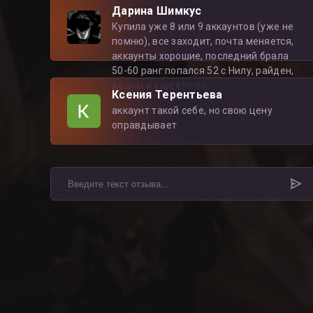
Дарина Шимкус
Купила уже 8 или 9 аккаунтов (уже не
помню), все заходит, почта меняется,
аккаунты хорошие, последний брала
50-60 ранг попался 52 с Нилу, райден,
дедом и еще кто-то
Ксения Терентьева
аккаунт такой себе, но свою цену
оправдывает