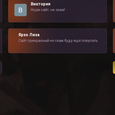
Виктория
Норм сайт, не скам!
Ярхо Лиза
Сайт прекрасный не скам буду ещё покупать