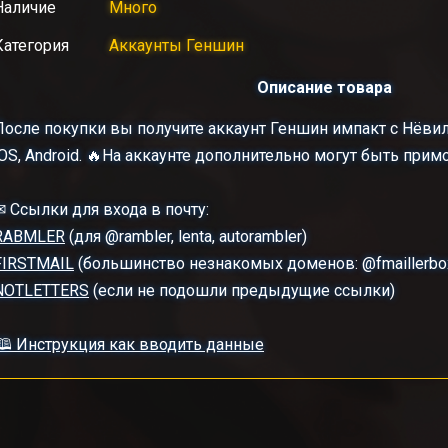
Наличие
Много
Категория
Аккаунты Геншин
Описание товара
После покупки вы получите аккаунт Геншин импакт с Нёвил
iOS, Android. 🔥На аккаунте дополнительно могут быть при
✉ Ссылки для входа в почту:
RABMLER
(для @rambler, lenta, autorambler)
FIRSTMAIL
(большинство незнакомых доменов: @fmaillerbox, 
NOTLETTERS
(если не подошли предыдущие ссылки)
🕮 Инструкция как вводить данные